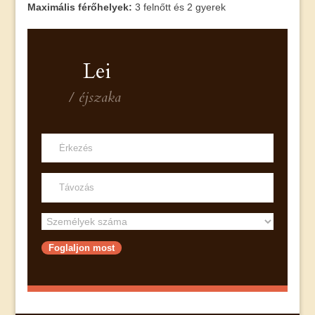
Maximális férőhelyek:
3 felnőtt és 2 gyerek
Lei
/ éjszaka