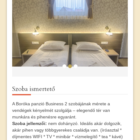
Szoba ismertető
A Boróka panzió Business 2 szobájának mérete a
vendégek kényelmét szolgálja – elegendő tér van
munkára és pihenésre egyaránt.
Szoba jellemzői:
nem dohányzó. Ideális akár dolgozik,
akár pihen vagy többgyerekes családja van. (íróasztal *
díjmentes WIFI * TV * minibár * vízmelegítő * tea * kávé)