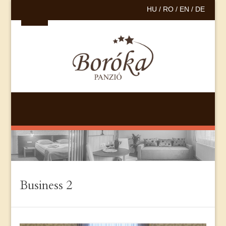
HU /
RO /
EN /
DE
Business 2