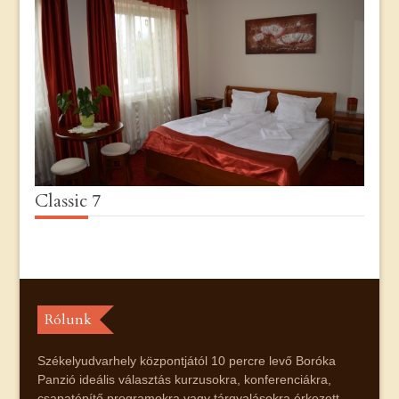
Classic 7
Rólunk
Székelyudvarhely központjától 10 percre levő Boróka
Panzió ideális választás kurzusokra, konferenciákra,
csapatépítő programokra vagy tárgyalásokra érkezett